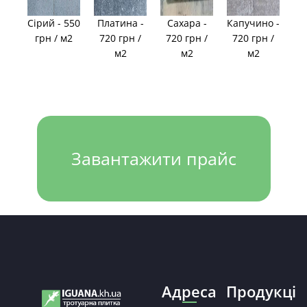
Сірий - 550
Платина -
Сахара -
Капучино -
грн / м2
720 грн /
720 грн /
720 грн /
м2
м2
м2
Завантажити прайс
Адреса
Продукці