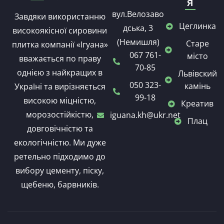
я
вул.Велозаво
Завдяки використанню
Цеглинка
дська, 3
високоякісної сировини
(Немишля)
Старе
плитка компанії «Ігуана»
067 761-
місто
вважається по праву
70-85
однією з найкращих в
Львівский
050 323-
камінь
Україні та вирізняється
99-18
високою міцністю,
Креатив
морозостійкістю,
iguana.kh@ukr.net
Плац
довговічністю та
екологічністю. Ми дуже
ретельно підходимо до
вибору цементу, піску,
щебеню, барвників.