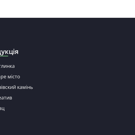
укція
глинка
ре місто
івский камінь
еатив
ац