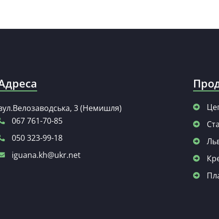
Адреса
Прод
Це
вул.Велозаводська, 3 (Немишля)
067 761-70-85
Ста
050 323-99-18
Льв
iguana.kh@ukr.net
Кр
Пл