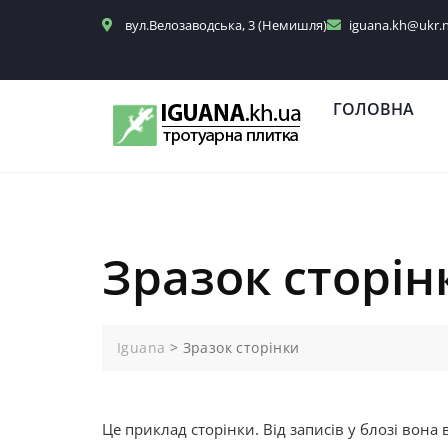
вул.Велозаводська, 3 (Немишля)
iguana.kh@ukr.
ГОЛОВНА
Зразок сторін
Iguana
>
Зразок сторінки
Це приклад сторінки. Від записів у блозі вона 