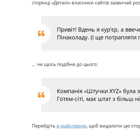
сторінці «Деталі» власники сайтів зазвичай р
Привіт! Вдень я кур’єр, а вве
Пінаколаду. (І ще потрапляти 
… чи щось подібне до цього:
Компанія «Штучки XYZ» була за
Готем-сіті, має штат з більш 
Перейдіть
в майстерню
, щоб видалити цю сторі